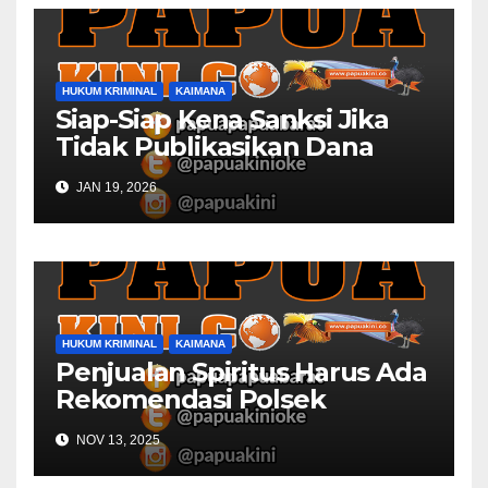
HUKUM KRIMINAL
KAIMANA
Siap-Siap Kena Sanksi Jika
Tidak Publikasikan Dana
Desa
JAN 19, 2026
HUKUM KRIMINAL
KAIMANA
Penjualan Spiritus Harus Ada
Rekomendasi Polsek
Kaimana
NOV 13, 2025