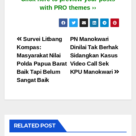
with PRO themes ››
Post
Survei Litbang
PN Manokwari
Kompas:
Dinilai Tak Berhak
navigation
Masyarakat Nilai
Sidangkan Kasus
Polda Papua Barat
Video Call Sek
Baik Tapi Belum
KPU Manokwari
Sangat Baik
RELATED POST