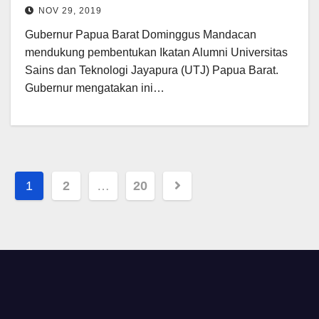
NOV 29, 2019
Gubernur Papua Barat Dominggus Mandacan
mendukung pembentukan Ikatan Alumni Universitas
Sains dan Teknologi Jayapura (UTJ) Papua Barat.
Gubernur mengatakan ini…
Posts
1
2
…
20
pagination