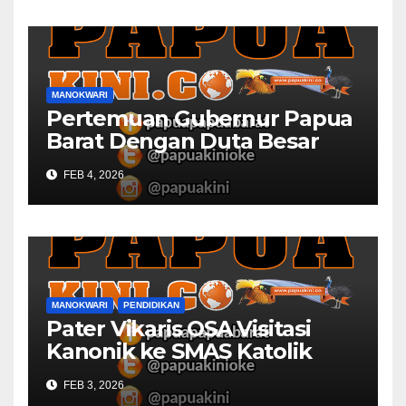
MANOKWARI
Pertemuan Gubernur Papua
Barat Dengan Duta Besar
Inggris Berbuah Manis
FEB 4, 2026
MANOKWARI
PENDIDIKAN
Pater Vikaris OSA Visitasi
Kanonik ke SMAS Katolik
Villanova Manokwari
FEB 3, 2026