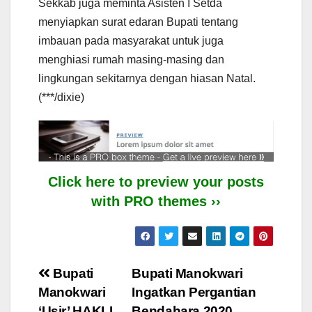
Sekkab juga meminta Asisten I Setda
menyiapkan surat edaran Bupati tentang
imbauan pada masyarakat untuk juga
menghiasi rumah masing-masing dan
lingkungan sekitarnya dengan hiasan Natal.
(***/dixie)
Click here to preview your posts
with PRO themes ››
Post
Bupati
Bupati Manokwari
Manokwari
Ingatkan Pergantian
navigation
‘Usir’ HAKLI
Bendahara 2020