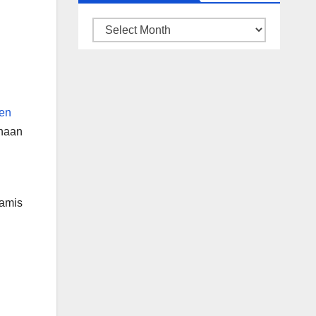
ARSIP
BERITA
jen
ahaan
Kamis