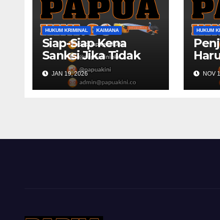
HUKUM KRIMINAL
KAIMANA
HUKUM K
Siap-Siap Kena
Penj
Sanksi Jika Tidak
Haru
Publikasikan Dana
Rek
JAN 19, 2026
NOV 1
Desa
Pols