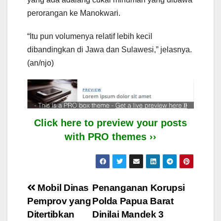
perorangan ke Manokwari.
“Itu pun volumenya relatif lebih kecil
dibandingkan di Jawa dan Sulawesi,” jelasnya.
(an/njo)
Click here to preview your posts
with PRO themes ››
Post
Mobil Dinas
Penanganan Korupsi
Pemprov yang
Polda Papua Barat
navigation
Ditertibkan
Dinilai Mandek 3