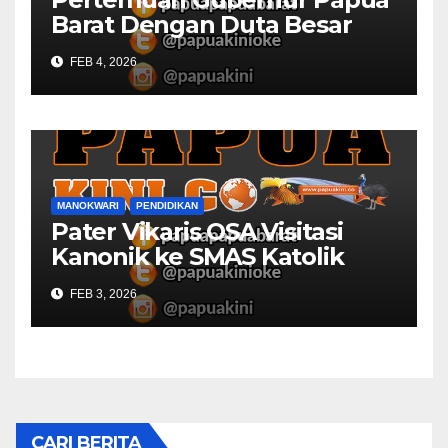
Barat Dengan Duta Besar
Inggris Berbuah Manis
FEB 4, 2026
MANOKWARI
PENDIDIKAN
Pater Vikaris OSA Visitasi
Kanonik ke SMAS Katolik
Villanova Manokwari
FEB 3, 2026
CARI BERITA