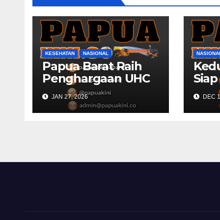
KESEHATAN
NASIONAL
NASIONA
Papua Barat Raih
Ked
Penghargaan UHC
Sia
Award BPJS
Prog
JAN 27, 2026
DEC 1
Kesehatan
Papu