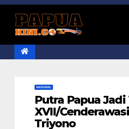
Skip
to
content
NASIONAL
Putra Papua Jad
XVII/Cenderawasi
Triyono