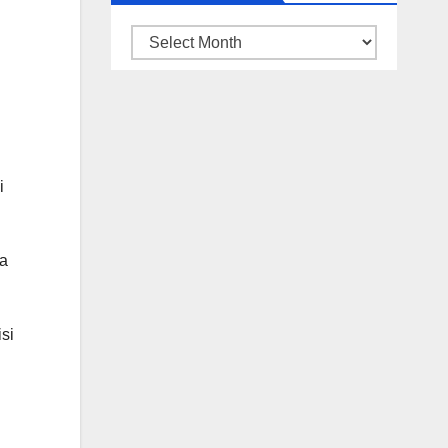
ARSIP
BERITA
i
ya
si