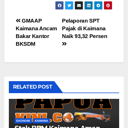
Post
GMAAP
Pelaporan SPT
Kaimana Ancam
Pajak di Kaimana
navigation
Bakar Kantor
Naik 93,32 Persen
BKSDM
RELATED POST
EKONOMI
KAIMANA