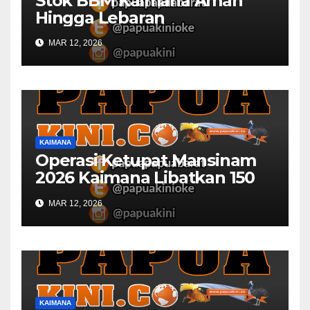
Stok BBM Kaimana Aman
Hingga Lebaran
MAR 12, 2026
KAIMANA
Operasi Ketupat Mansinam
2026 Kaimana Libatkan 150
Personil Gabungan
MAR 12, 2026
KAIMANA