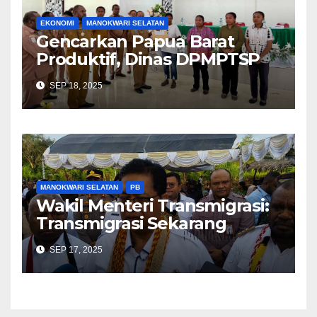
EKONOMI
MANOKWARI SELATAN
Gencarkan Papua Barat
Produktif, Dinas DPMPTSP
Sosialiasi Perizinan Berusaha
SEP 18, 2025
Berbasis Risiko dan NIB
MANOKWARI SELATAN
PB
Wakil Menteri Transmigrasi:
Transmigrasi Sekarang
Tergantung Permintaan
SEP 17, 2025
Pemerintah Daerah