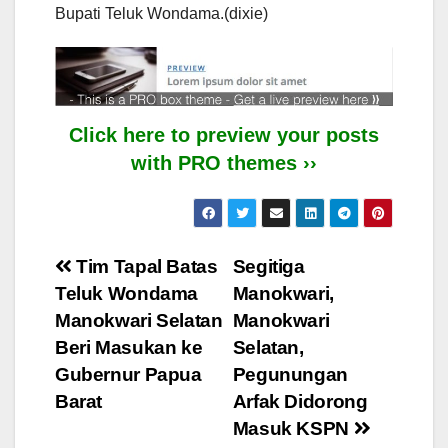
Bupati Teluk Wondama.(dixie)
Click here to preview your posts
with PRO themes ››
Post
Tim Tapal Batas
Segitiga
Teluk Wondama
Manokwari,
navigation
Manokwari Selatan
Manokwari
Beri Masukan ke
Selatan,
Gubernur Papua
Pegunungan
Barat
Arfak Didorong
Masuk KSPN