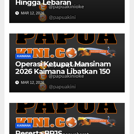
Hingga Lebaran
MAR 12, 2026
KAIMANA
Operasi Ketupat Mansinam
2026 Kaimana Libatkan 150
Personil Gabungan
MAR 12, 2026
KAIMANA
Peserta BPJS