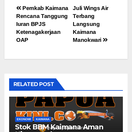
Post
Pemkab Kaimana
Juli Wings Air
Rencana Tanggung
Terbang
navigation
Iuran BPJS
Langsung
Ketenagakerjaan
Kaimana
OAP
Manokwari
RELATED POST
EKONOMI
KAIMANA
Stok BBM Kaimana Aman