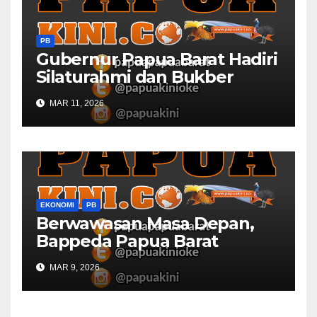
PB
Gubernur Papua Barat Hadiri
Silaturahmi dan Bukber
Bersama DPR RI dan
MAR 11, 2026
Mendagri di IPDN
EKONOMI
PB
Berwawasan Masa Depan,
Bappeda Papua Barat
Konsultasi Publik RKPD 2027
MAR 9, 2026