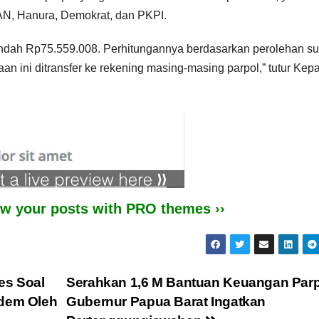
AN, Hanura, Demokrat, dan PKPI.
endah Rp75.559.008. Perhitungannya berdasarkan perolehan su
n ini ditransfer ke rekening masing-masing parpol,” tutur Kep
iew your posts with PRO themes ››
es Soal
Serahkan 1,6 M Bantuan Keuangan Parp
sdem Oleh
Gubernur Papua Barat Ingatkan