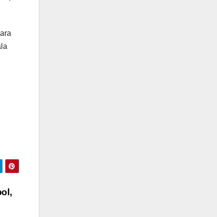
ara
ala
ol,