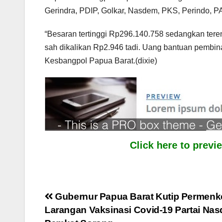
Gerindra, PDIP, Golkar, Nasdem, PKS, Perindo, P
“Besaran tertinggi Rp296.140.758 sedangkan ter
sah dikalikan Rp2.946 tadi. Uang bantuan pembinaa
Kesbangpol Papua Barat.(dixie)
Click here to prev
Post
Gubernur Papua Barat Kutip Permenk
Larangan Vaksinasi Covid-19 Partai Na
navigation