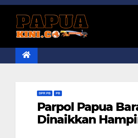
Skip
to
content
DPR PB
PB
Parpol Papua Bar
Dinaikkan Hampir 