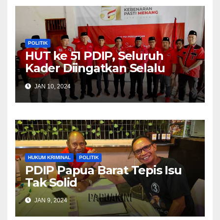
POLITIK
HUT ke 51 PDIP, Seluruh
Kader Diingatkan Selalu
Komunikasi Dengan
JAN 10, 2024
Masyarakat
HUKUM KRIMINAL
POLITIK
PDIP Papua Barat Tepis Isu
Tak Solid
JAN 9, 2024