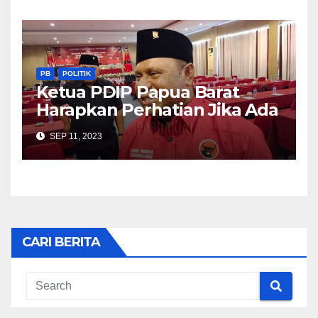
PB
POLITIK
Ketua PDIP Papua Barat
Harapkan Perhatian Jika Ada
Usulan Pergantian Penjabat
SEP 11, 2023
Gubernur
CARI BERITA