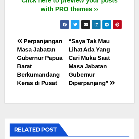
Click here to preview your posts
with PRO themes ››
Post
Perpanjangan
“Saya Tak Mau
Masa Jabatan
Lihat Ada Yang
navigation
Gubernur Papua
Cari Muka Saat
Barat
Masa Jabatan
Berkumandang
Gubernur
Keras di Pusat
Diperpanjang”
RELATED POST