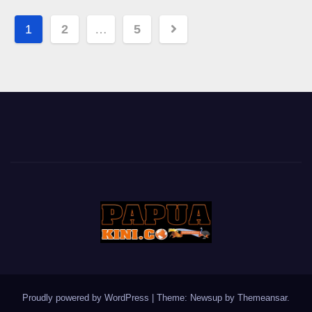
Posts
1
2
…
5
pagination
Proudly powered by WordPress
|
Theme: Newsup by
Themeansar
.