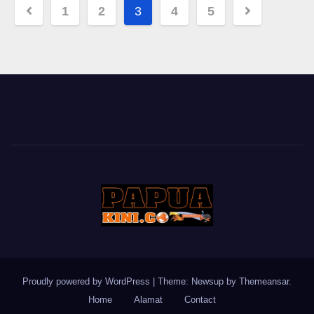
Posts
1
2
3
4
5
pagination
Proudly powered by WordPress
|
Theme: Newsup by
Themeansar
.
Home
Alamat
Contact