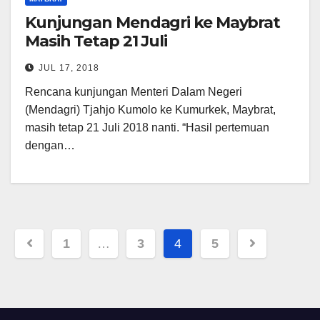
Kunjungan Mendagri ke Maybrat
Masih Tetap 21 Juli
JUL 17, 2018
Rencana kunjungan Menteri Dalam Negeri
(Mendagri) Tjahjo Kumolo ke Kumurkek, Maybrat,
masih tetap 21 Juli 2018 nanti. “Hasil pertemuan
dengan…
Posts
1
…
3
4
5
pagination