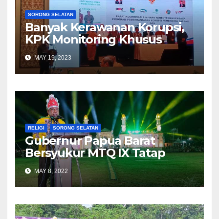
SORONG SELATAN
Banyak Kerawanan Korupsi,
KPK Monitoring Khusus
Pemkab Sorong Selatan
MAY 19, 2023
RELIGI
SORONG SELATAN
Gubernur Papua Barat
Bersyukur MTQ IX Tatap
Muka
MAY 8, 2022