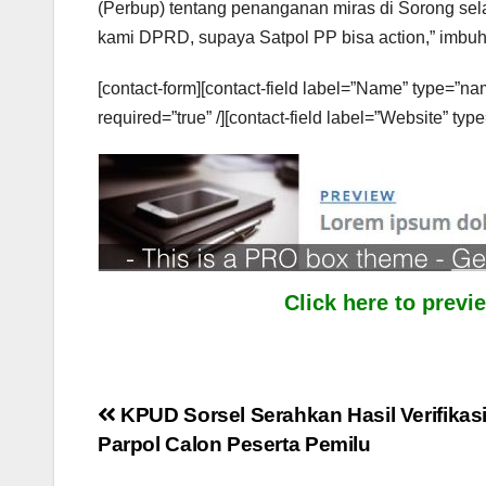
(Perbup) tentang penanganan miras di Sorong sel
kami DPRD, supaya Satpol PP bisa action,” imbuh
[contact-form][contact-field label=”Name” type=”nam
required=”true” /][contact-field label=”Website” type
Click here to prev
Post
KPUD Sorsel Serahkan Hasil Verifika
Parpol Calon Peserta Pemilu
navigation