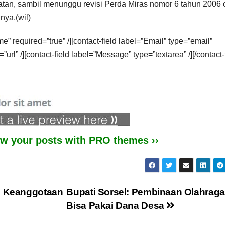
atan, sambil menunggu revisi Perda Miras nomor 6 tahun 2006 
nya.(wil)
e” required=”true” /][contact-field label=”Email” type=”email”
=”url” /][contact-field label=”Message” type=”textarea” /][/contact
iew your posts with PRO themes ››
si Keanggotaan
Bupati Sorsel: Pembinaan Olahraga
Bisa Pakai Dana Desa