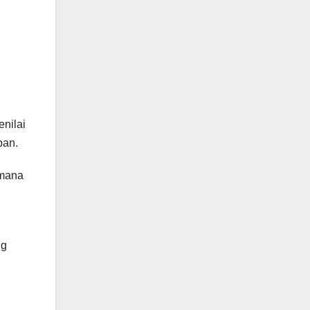
nilai
ban.
imana
ng