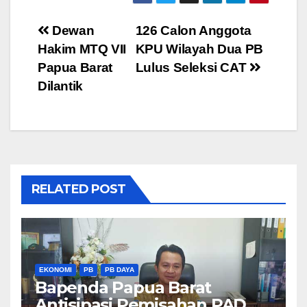
Post
Dewan
126 Calon Anggota
Hakim MTQ VII
KPU Wilayah Dua PB
navigation
Papua Barat
Lulus Seleksi CAT
Dilantik
RELATED POST
EKONOMI
PB
PB DAYA
Bapenda Papua Barat
Antisipasi Pemisahan PAD