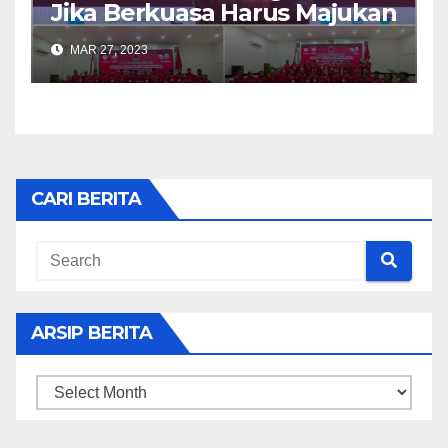
Jika Berkuasa Harus Majukan
Tanah Papua
MAR 27, 2023
CARI BERITA
ARSIP BERITA
ARSIP
BERITA