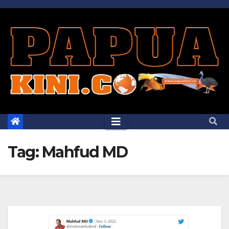
Skip
to
content
Tag:
Mahfud MD