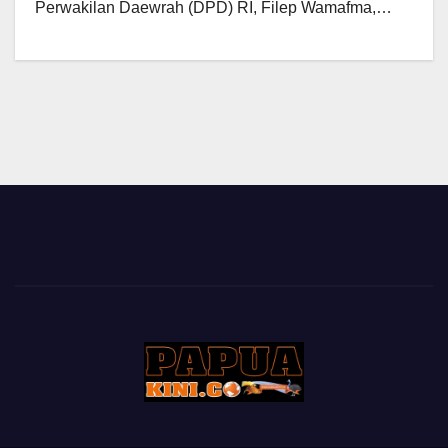
Perwakilan Daewrah (DPD) RI, Filep Wamafma,…