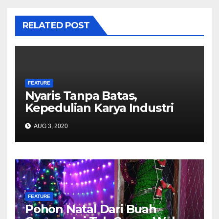
RELATED POST
FEATURE
Nyaris Tanpa Batas,
Kepedulian Karya Industri
Hulu Migas di Tengah
AUG 3, 2020
Pandemi
FEATURE
Pohon Natal Dari Buah