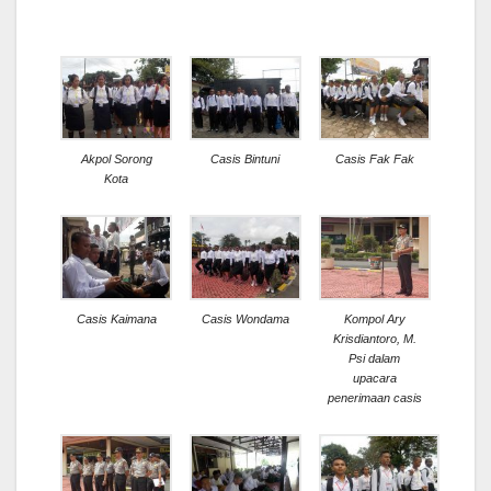
Akpol Sorong
Casis Bintuni
Casis Fak Fak
Kota
Casis Kaimana
Casis Wondama
Kompol Ary
Krisdiantoro, M.
Psi dalam
upacara
penerimaan casis