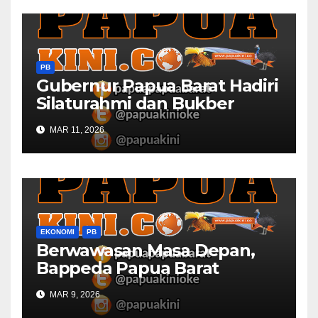
PB
Gubernur Papua Barat Hadiri
Silaturahmi dan Bukber
Bersama DPR RI dan
MAR 11, 2026
Mendagri di IPDN
EKONOMI
PB
Berwawasan Masa Depan,
Bappeda Papua Barat
Konsultasi Publik RKPD 2027
MAR 9, 2026