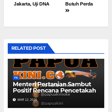
Jakarta, Uji DNA
Butuh Perda
RELATED POST
PB
Menteri Pertanian Sambut
Positif Rencana Pencetakah
Sawah dan Ladang di Papua
MAR 12, 2026
Barat