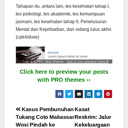
Tahapan itu, antara lain, tes kesehatan tahap I,
tes psikologi, tes akademik, tes kemampuan
jasmani, tes kesehatan tahap II, Penelusuran
Mental dan Kepribadian, dan sidang lulus akhir.
(cpk4/dixie)
Click here to preview your posts
with PRO themes ››
Post
Kasus Pembunuhan
Kasat
Tukang Coto Makassar
Reskrim: Jalur
navigation
Wosi Pindah ke
Kekeluargaan