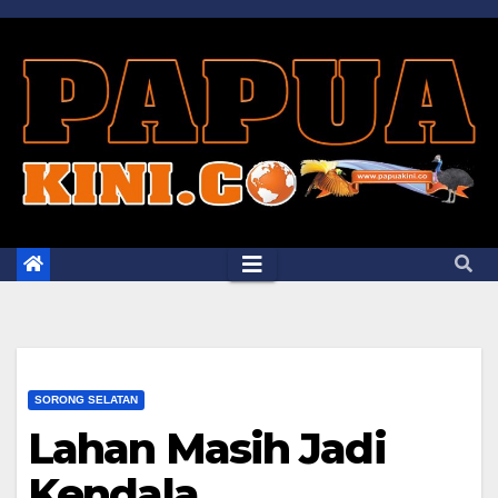
Skip
to
content
SORONG SELATAN
Lahan Masih Jadi
Kendala