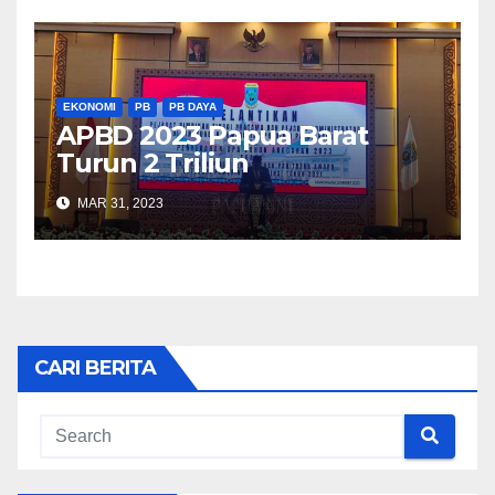
EKONOMI
PB
PB DAYA
APBD 2023 Papua Barat
Turun 2 Triliun
MAR 31, 2023
CARI BERITA