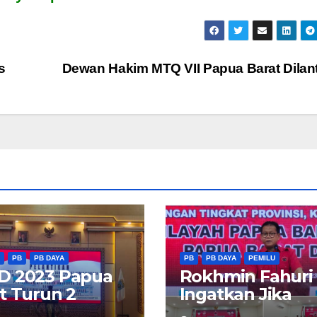
s
Dewan Hakim MTQ VII Papua Barat Dilan
PB
PB DAYA
PB
PB DAYA
PEMILU
D 2023 Papua
Rokhmin Fahuri
t Turun 2
Ingatkan Jika
un
Berkuasa Harus