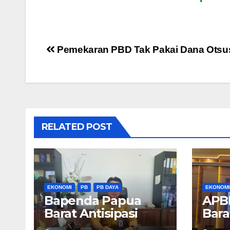
Post
Pemekaran PBD Tak Pakai Dana Otsu
navigation
RELATED POST
EKONOMI
PB
PB DAYA
EKONOMI
Bapenda Papua
APB
Barat Antisipasi
Bara
Pemisahan PAD
Trili