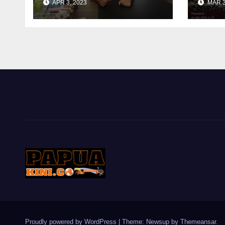
APR 3, 2023
MAR 3
PKB ke Papua Barat
Daya
Proudly powered by WordPress
|
Theme: Newsup by
Themeansar
.