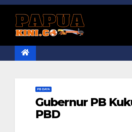
Skip
to
content
PB DAYA
Gubernur PB Ku
PBD