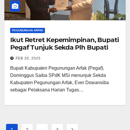
PEGUNUNGAN ARFAK
Ikut Retret Kepemimpinan, Bupati
Pegaf Tunjuk Sekda Plh Bupati
FEB 20, 2025
Bupati Kabupaten Pegunungan Arfak (Pegaf),
Dominggus Saiba SPdK MSi menunjuk Sekda
Kabupaten Pegunungan Arfak, Ever Dowansiba
sebagai Pelaksana Harian Tugas…
Posts
1
2
…
4