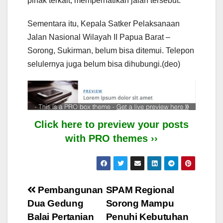
pihak terkait, memperhatikan jalan tersebut.
Sementara itu, Kepala Satker Pelaksanaan
Jalan Nasional Wilayah II Papua Barat –
Sorong, Sukirman, belum bisa ditemui. Telepon
selulernya juga belum bisa dihubungi.(deo)
Click here to preview your posts
with PRO themes ››
Post
Pembangunan
SPAM Regional
Dua Gedung
Sorong Mampu
navigation
Balai Pertanian
Penuhi Kebutuhan