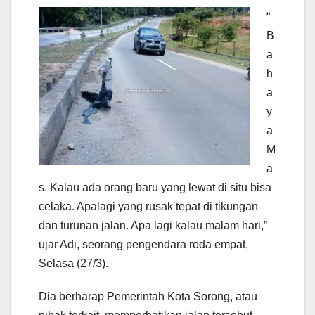
“
B
a
h
a
y
a
M
a
s. Kalau ada orang baru yang lewat di situ bisa
celaka. Apalagi yang rusak tepat di tikungan
dan turunan jalan. Apa lagi kalau malam hari,”
ujar Adi, seorang pengendara roda empat,
Selasa (27/3).
Dia berharap Pemerintah Kota Sorong, atau