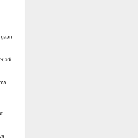
argaan
rjadi
ama
ut
ya